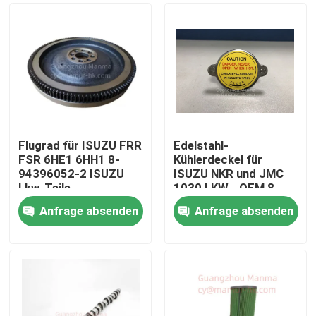
Flugrad für ISUZU FRR
Edelstahl-
FSR 6HE1 6HH1 8-
Kühlerdeckel für
94396052-2 ISUZU
ISUZU NKR und JMC
Lkw-Teile
1030 LKW - OEM 8-
94116916-1
Anfrage absenden
Anfrage absenden
Haus
Produkte
Über uns