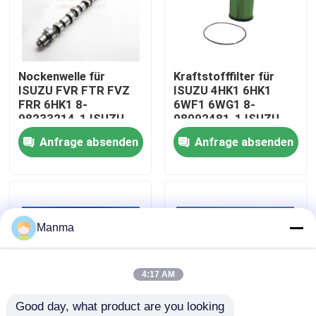
Fabrik-Ausflug
Nockenwelle für
Kraftstofffilter für
Qualitätskontrolle
ISUZU FVR FTR FVZ
ISUZU 4HK1 6HK1
FRR 6HK1 8-
6WF1 6WG1 8-
98233214-1 ISUZU
98092481-1 ISUZU
Treten Sie mit uns in Verbindung
LKW-Teile
LKW-Teile
Anfrage absenden
Anfrage absenden
Fordern Sie ein Zitat
LKW-Autoteil
Manma
ISUZU Truck Parts
4:17 AM
Good day, what product are you looking 
Isuzu Engine Parts