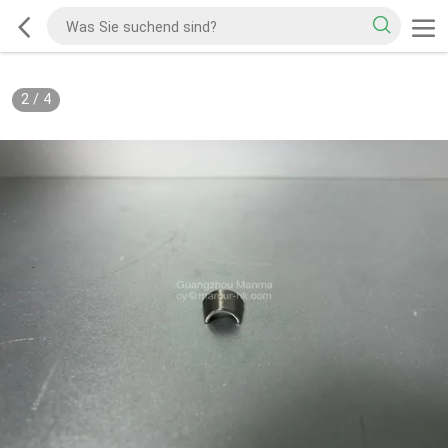
2
/
4