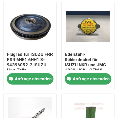
Flugrad für ISUZU FRR
Edelstahl-
FSR 6HE1 6HH1 8-
Kühlerdeckel für
94396052-2 ISUZU
ISUZU NKR und JMC
Lkw-Teile
1030 LKW - OEM 8-
94116916-1
Anfrage absenden
Anfrage absenden
Haus
Produkte
Über uns