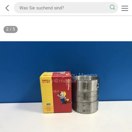
2
/
5