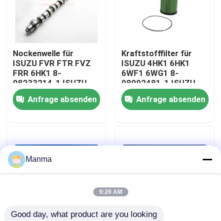
Fabrik-Ausflug
Nockenwelle für
Kraftstofffilter für
Qualitätskontrolle
ISUZU FVR FTR FVZ
ISUZU 4HK1 6HK1
FRR 6HK1 8-
6WF1 6WG1 8-
98233214-1 ISUZU
98092481-1 ISUZU
Treten Sie mit uns in Verbindung
LKW-Teile
LKW-Teile
Anfrage absenden
Anfrage absenden
Fordern Sie ein Zitat
LKW-Autoteil
Manma
ISUZU Truck Parts
9:28 AM
Good day, what product are you looking 
Isuzu Engine Parts