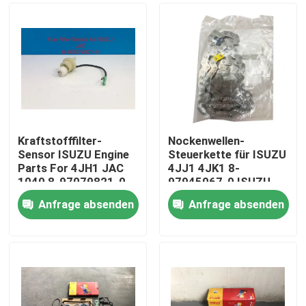
Kraftstofffilter-
Nockenwellen-
Sensor ISUZU Engine
Steuerkette für ISUZU
Parts For 4JH1 JAC
4JJ1 4JK1 8-
1040 8-97079821-0
97945067-0 ISUZU
Motorteile
Anfrage absenden
Anfrage absenden
Haus
Produkte
Über uns