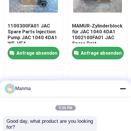
Fabrik-Ausflug
1100300FA01 JAC
MAMUR-Zylinderblock
Spare Parts Injection
für JAC 1040 4DA1
Qualitätskontrolle
Pump JAC 1040 4DA1
1002100FA01 JAC
WF-VE4
Spare Part
11F1900L002
Anfrage absenden
Anfrage absenden
Treten Sie mit uns in Verbindung
Fordern Sie ein Zitat
Manma
LKW-Autoteil
5:56 PM
ISUZU Truck Parts
Good day, what product are you looking 
for?
Isuzu Engine Parts
3510010Q13AA-N
Scheinwerfer für JAC