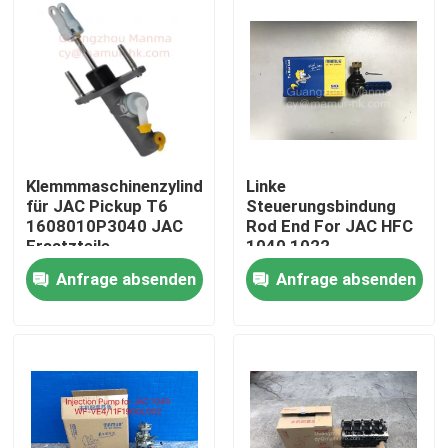
Klemmmaschinenzylinder
Linke
für JAC Pickup T6
Steuerungsbindung
1608010P3040 JAC
Rod End For JAC HFC
Ersatzteile
1040 1022
3003520D306
Anfrage absenden
Anfrage absenden
Haus
Produkte
Über uns