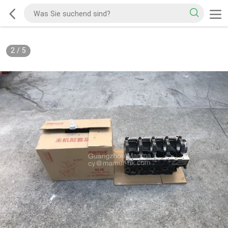
2
/
5