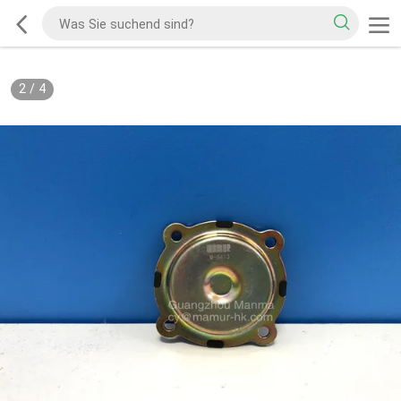
2
/
4