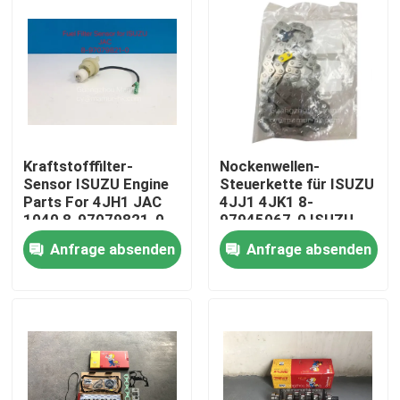
Kraftstofffilter-
Nockenwellen-
Sensor ISUZU Engine
Steuerkette für ISUZU
Parts For 4JH1 JAC
4JJ1 4JK1 8-
1040 8-97079821-0
97945067-0 ISUZU
Motorteile
Anfrage absenden
Anfrage absenden
Haus
Produkte
Über uns