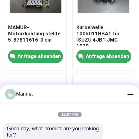
Fabrik-Ausflug
MAMUR-
Kurbelwelle
Motordichtung stellte
1005011BBA1 für
Qualitätskontrolle
5-87811616-0 ein
ISUZU 4JB1 JMC
1030
Anfrage absenden
Anfrage absenden
Treten Sie mit uns in Verbindung
Fordern Sie ein Zitat
Manma
LKW-Autoteil
12:07 PM
ISUZU Truck Parts
Good day, what product are you looking 
for?
Isuzu Engine Parts
Kolbenkühlölstrahl für
Brennstoffdüse zu