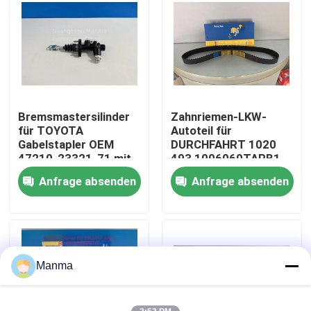
Fabrik-Ausflug
Qualitätskontrolle
Bremsmastersilinder
Zahnriemen-LKW-
Treten Sie mit uns in Verbindung
für TOYOTA
Autoteil für
Gabelstapler OEM
DURCHFAHRT 1020
47210-23321-71 mit
493 1006060TARB1
Fordern Sie ein Zitat
einfacher Montage
JMC 1040
Anfrage absenden
Anfrage absenden
LKW-Autoteil
ISUZU Truck Parts
Manma
Isuzu Engine Parts