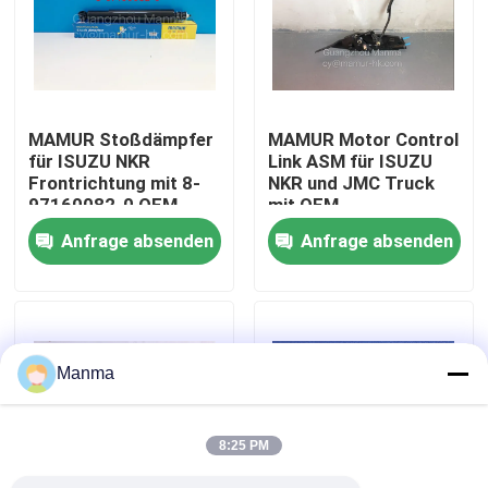
Fabrik-Ausflug
Qualitätskontrolle
MAMUR Stoßdämpfer
MAMUR Motor Control
für ISUZU NKR
Link ASM für ISUZU
Frontrichtung mit 8-
NKR und JMC Truck
Treten Sie mit uns in Verbindung
97160082-0 OEM-
mit OEM-
Nummer ISUZU
Kompatibilität
Anfrage absenden
Anfrage absenden
Chassis Teile
Fordern Sie ein Zitat
LKW-Autoteil
Manma
ISUZU Truck Parts
8:25 PM
Isuzu Engine Parts