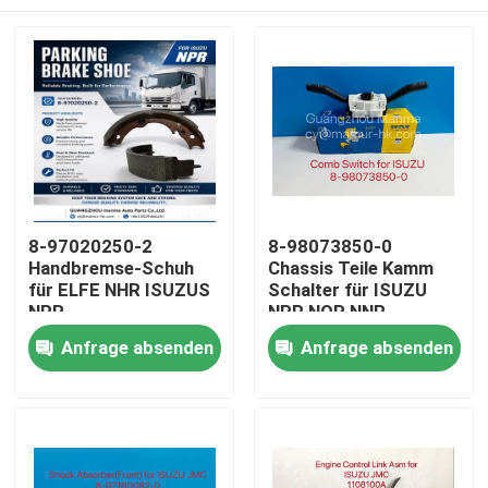
8-97020250-2
8-98073850-0
Handbremse-Schuh
Chassis Teile Kamm
für ELFE NHR ISUZUS
Schalter für ISUZU
NPR
NPR NQR NNR
Haus
Anfrage absenden
Anfrage absenden
Produkte
Über uns