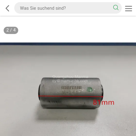
2
/
4