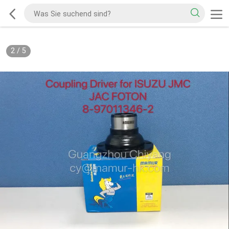
2
/
5