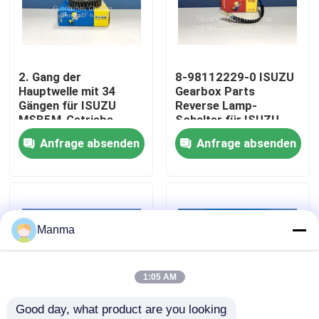
Fabrik-Ausflug
2. Gang der
8-98112229-0 ISUZU
Qualitätskontrolle
Hauptwelle mit 34
Gearbox Parts
Gängen für ISUZU
Reverse Lamp-
MSB5M-Getriebe,
Schalter für ISUZU
Treten Sie mit uns in Verbindung
zweiter Gang,
MSB5M JMC 1030
Anfrage absenden
Anfrage absenden
kompatibel mit JMC
JAC-Modellen
Fordern Sie ein Zitat
LKW-Autoteil
Manma
ISUZU Truck Parts
1:05 AM
Good day, what product are you looking 
Isuzu Engine Parts