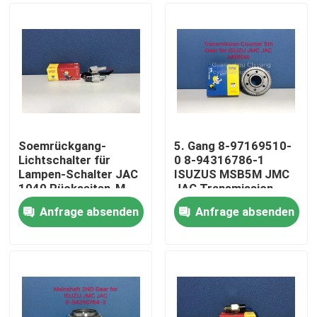
Soemrückgang-
5. Gang 8-97169510-
Lichtschalter für
0 8-94316786-1
Lampen-Schalter JAC
ISUZUS MSB5M JMC
1040 Rückseiten-M-
JAC Transmission
5035
Counter
Anfrage absenden
Anfrage absenden
Haus
Produkte
Über uns