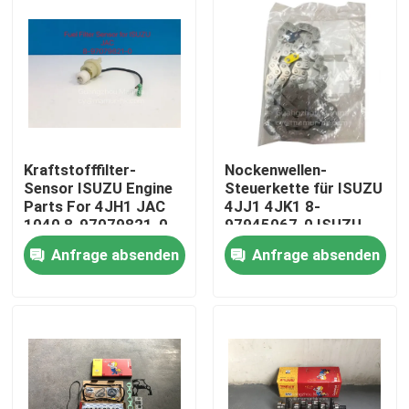
Kraftstofffilter-
Nockenwellen-
Sensor ISUZU Engine
Steuerkette für ISUZU
Parts For 4JH1 JAC
4JJ1 4JK1 8-
1040 8-97079821-0
97945067-0 ISUZU
Motorteile
Anfrage absenden
Anfrage absenden
Haus
Produkte
Über uns