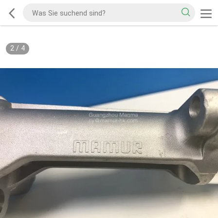
2
/
4