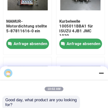
Fabrik-Ausflug
MAMUR-
Kurbelwelle
Motordichtung stellte
1005011BBA1 für
Qualitätskontrolle
5-87811616-0 ein
ISUZU 4JB1 JMC
1030
Anfrage absenden
Anfrage absenden
Treten Sie mit uns in Verbindung
Fordern Sie ein Zitat
LKW-Autoteil
10:02 AM
ISUZU Truck Parts
Good day, what product are you looking 
for?
Isuzu Engine Parts
Kolbenkühlölstrahl für
Brennstoffdüse zu