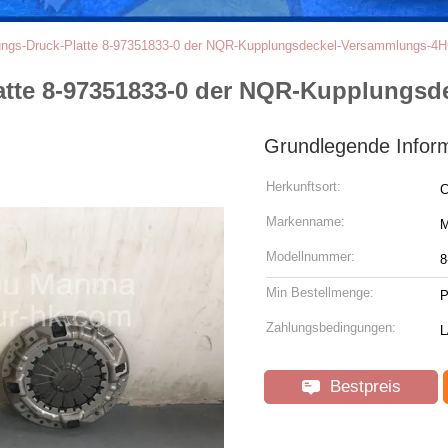
ngs-Druck-Platte 8-97351833-0 der NQR-Kupplungsdeckel-Versammlungs-4
tte 8-97351833-0 der NQR-Kupplungs
Grundlegende Infor
Herkunftsort:
C
Markenname:
Modellnummer:
8
Min Bestellmenge:
P
Zahlungsbedingungen:
L
Bestpreis