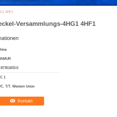
HG1 4HF1
deckel-Versammlungs-4HG1 4HF1
mationen
hina
MAMUR
-97351833-0
C 1
/C, T/T, Western Union
Kontakt