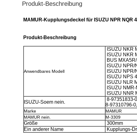
Produkt-Beschreibung
MAMUR-Kupplungsdeckel für ISUZU NPR NQR 4H
Produkt-Beschreibung
ISUZU NKR M
ISUZU NKR M
BUS MXA5R/M
ISUZU NPR/N
ISUZU NPR/N
Anwendbares Modell
ISUZU NPS 4
ISUZU NLR M
ISUZU NMR-M
ISUZU NNR M
8-97351833-
ISUZU-Soem nein.
8-97310796-0
Marke
MAMUR
MAMUR nein.
M-3309
Größe
300mm
Ein anderer Name
Kupplungs-Dru