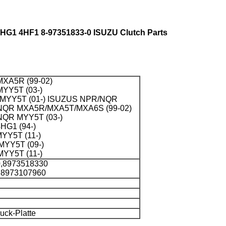
G1 4HF1 8-97351833-0 ISUZU Clutch Parts
XA5R (99-02)
YY5T (03-)
YY5T (01-) ISUZUS NPR/NQR
QR MXA5R/MXA5T/MXA6S (99-02)
QR MYY5T (03-)
HG1 (94-)
YY5T (11-)
YY5T (09-)
YY5T (11-)
0,8973518330
,8973107960
ck-Platte