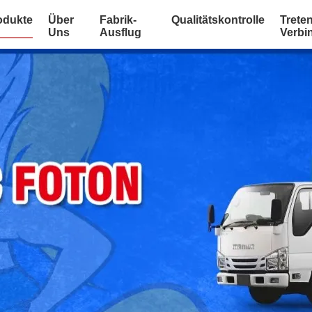
odukte
Über
Fabrik-
Qualitätskontrolle
Treten
Uns
Ausflug
Verbi