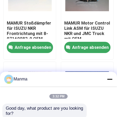
Fabrik-Ausflug
MAMUR Stoßdämpfer
MAMUR Motor Control
für ISUZU NKR
Link ASM für ISUZU
Qualitätskontrolle
Frontrichtung mit 8-
NKR und JMC Truck
97160082-0 OEM-
mit OEM-
Nummer ISUZU
Kompatibilität
Anfrage absenden
Anfrage absenden
Treten Sie mit uns in Verbindung
Chassis Teile
Fordern Sie ein Zitat
Manma
LKW-Autoteil
3:32 PM
ISUZU Truck Parts
Good day, what product are you looking 
for?
Isuzu Engine Parts
MAMUR Relais-
Hinterachs-