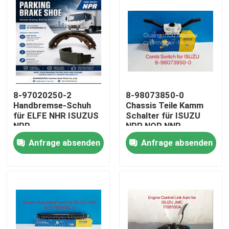
8-97020250-2
8-98073850-0
Handbremse-Schuh
Chassis Teile Kamm
für ELFE NHR ISUZUS
Schalter für ISUZU
NPR
NPR NQR NNR
Anfrage absenden
Anfrage absenden
Haus
Produkte
Über uns