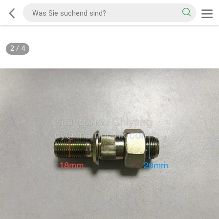
2
/
4