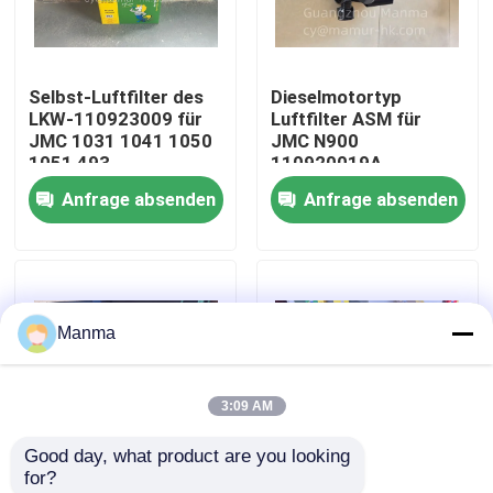
Fabrik-Ausflug
Selbst-Luftfilter des
Dieselmotortyp
LKW-110923009 für
Luftfilter ASM für
Qualitätskontrolle
JMC 1031 1041 1050
JMC N900
1051 493
110920019A
Anfrage absenden
Anfrage absenden
Treten Sie mit uns in Verbindung
Fordern Sie ein Zitat
Manma
LKW-Autoteil
3:09 AM
ISUZU Truck Parts
Good day, what product are you looking 
for?
Isuzu Engine Parts
Einfach zu
Luftfilter ASM für