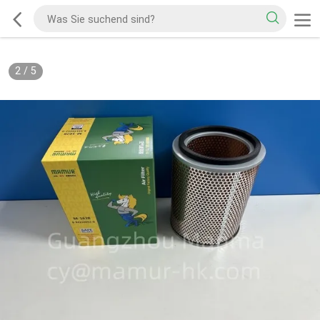
2
/
5