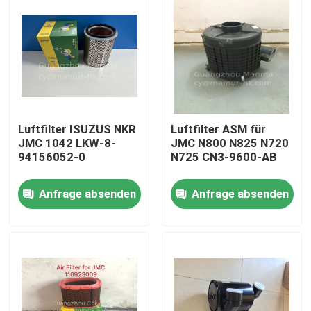
Luftfilter ISUZUS NKR
Luftfilter ASM für
JMC 1042 LKW-8-
JMC N800 N825 N720
94156052-0
N725 CN3-9600-AB
Anfrage absenden
Anfrage absenden
Haus
Produkte
Über uns