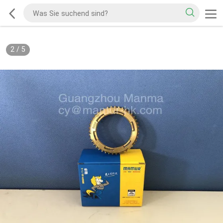
2
/
5