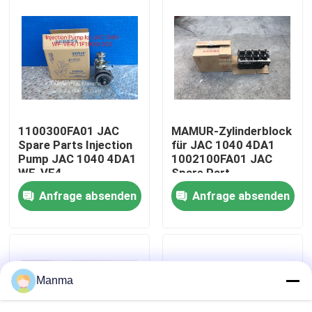
Fabrik-Ausflug
Qualitätskontrolle
Treten Sie mit uns in Verbindung
1100300FA01 JAC
MAMUR-Zylinderblock
Spare Parts Injection
für JAC 1040 4DA1
Pump JAC 1040 4DA1
1002100FA01 JAC
Fordern Sie ein Zitat
WF-VE4
Spare Part
11F1900L002
Anfrage absenden
Anfrage absenden
LKW-Autoteil
ISUZU Truck Parts
Manma
Isuzu Engine Parts