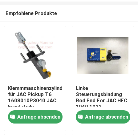
Empfohlene Produkte
Klemmmaschinenzylinder
Linke
für JAC Pickup T6
Steuerungsbindung
Haus
1608010P3040 JAC
Rod End For JAC HFC
Ersatzteile
1040 1022
3003520D306
Anfrage absenden
Anfrage absenden
Produkte
Über uns