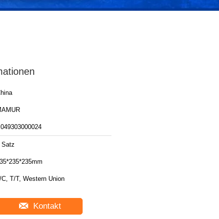
mationen
hina
MAMUR
049303000024
 Satz
35*235*235mm
/C, T/T, Western Union
Kontakt