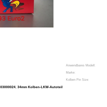
Anwendbares Modell:
Marke:
Kolben Pin Size:
303000024
34mm Kolben-LKW-Autoteil
,