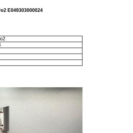
ro2 E049303000024
ro2
4