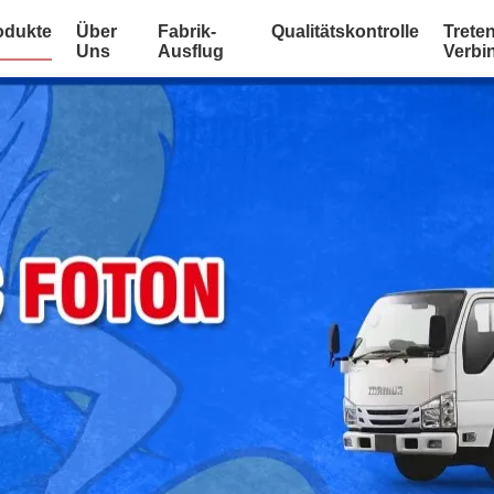
odukte
Über
Fabrik-
Qualitätskontrolle
Treten
Uns
Ausflug
Verbi