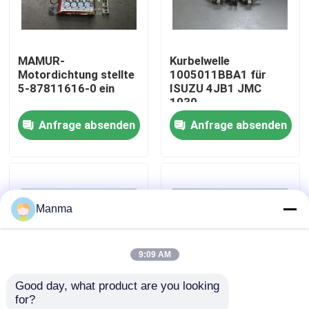
Fabrik-Ausflug
MAMUR-
Kurbelwelle
Motordichtung stellte
1005011BBA1 für
Qualitätskontrolle
5-87811616-0 ein
ISUZU 4JB1 JMC
1030
Anfrage absenden
Anfrage absenden
Treten Sie mit uns in Verbindung
Fordern Sie ein Zitat
Manma
LKW-Autoteil
9:09 AM
ISUZU Truck Parts
Good day, what product are you looking 
for?
Isuzu Engine Parts
Kolbenkühlölstrahl für
Brennstoffdüse zu