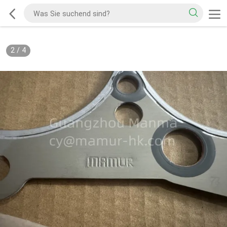
2
/
4