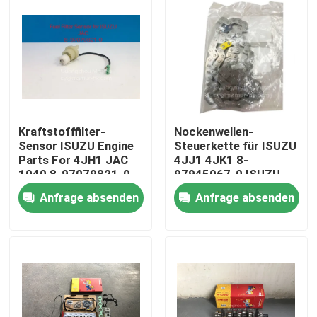
Kraftstofffilter-
Nockenwellen-
Sensor ISUZU Engine
Steuerkette für ISUZU
Parts For 4JH1 JAC
4JJ1 4JK1 8-
1040 8-97079821-0
97945067-0 ISUZU
Motorteile
Anfrage absenden
Anfrage absenden
Haus
Produkte
Über uns