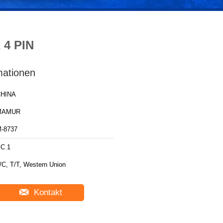
 4 PIN
mationen
HINA
MAMUR
-8737
C 1
/C, T/T, Western Union
Kontakt