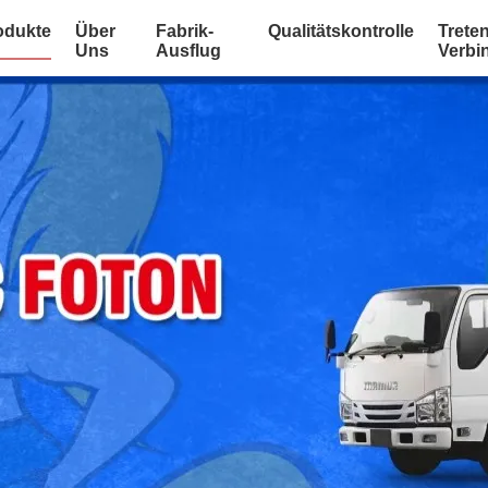
odukte
Über
Fabrik-
Qualitätskontrolle
Treten
Uns
Ausflug
Verbi