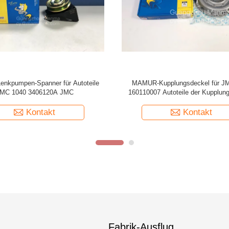
 Brake Wheel Cylinder für JMC 1040
MAMUR-Servolenkungs-Pumpe für
041 1043 1044 350113012
1050 340710005 JMC-Autote
Kontakt
Kontakt
Fabrik-Ausflug