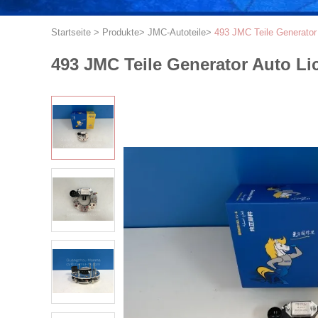
Startseite
>
Produkte
>
JMC-Autoteile
>
493 JMC Teile Generato
493 JMC Teile Generator Auto L