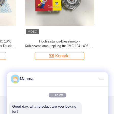
 JMC 1043
JMC 1030 1040 493 Lkw-Motor-Starter
Motorölpu
ile
3708100TAR 3708100SBJ
4DA1 mit 2
Kontakt
Manma
3:12 PM
Good day, what product are you looking 
for?
Mailen Sie uns