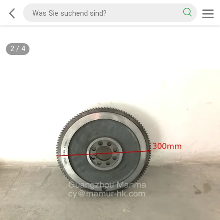
2
/
4