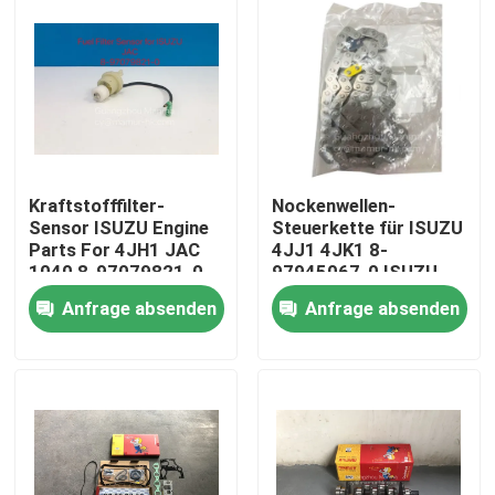
Kraftstofffilter-
Nockenwellen-
Sensor ISUZU Engine
Steuerkette für ISUZU
Parts For 4JH1 JAC
4JJ1 4JK1 8-
1040 8-97079821-0
97945067-0 ISUZU
Motorteile
Anfrage absenden
Anfrage absenden
Haus
Produkte
Über uns