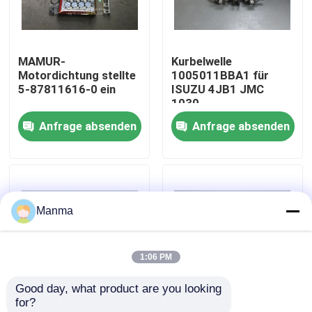
Fabrik-Ausflug
MAMUR-
Kurbelwelle
Motordichtung stellte
1005011BBA1 für
Qualitätskontrolle
5-87811616-0 ein
ISUZU 4JB1 JMC
1030
Anfrage absenden
Anfrage absenden
Treten Sie mit uns in Verbindung
Fordern Sie ein Zitat
Manma
LKW-Autoteil
1:06 PM
ISUZU Truck Parts
Good day, what product are you looking 
for?
Isuzu Engine Parts
Kolbenkühlölstrahl für
Brennstoffdüse zu