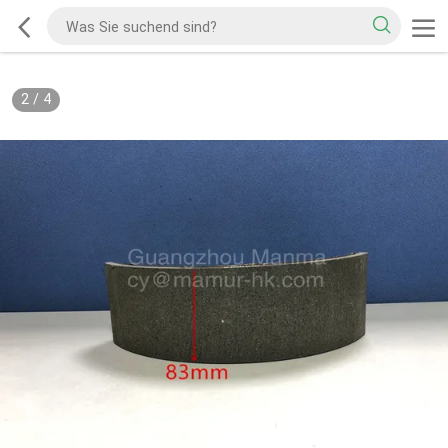
2
/
4