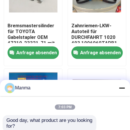
Fabrik-Ausflug
Bremsmastersilinder
Zahnriemen-LKW-
für TOYOTA
Autoteil für
Qualitätskontrolle
Gabelstapler OEM
DURCHFAHRT 1020
47210-23321-71 mit
493 1006060TARB1
einfacher Montage
JMC 1040
Anfrage absenden
Anfrage absenden
Treten Sie mit uns in Verbindung
Fordern Sie ein Zitat
Manma
LKW-Autoteil
7:03 PM
ISUZU Truck Parts
Good day, what product are you looking 
for?
Isuzu Engine Parts
MAMUR 250mm
Auspuffspaltstuhl für