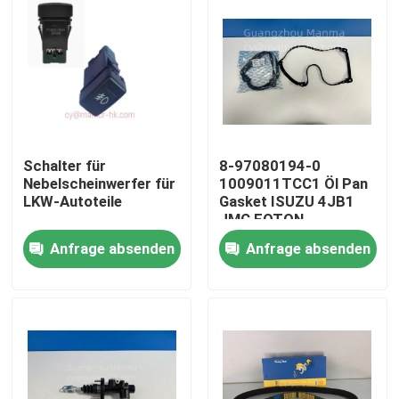
Schalter für
8-97080194-0
Nebelscheinwerfer für
1009011TCC1 Öl Pan
LKW-Autoteile
Gasket ISUZU 4JB1
JMC FOTON
Anfrage absenden
Anfrage absenden
Haus
Produkte
Über uns