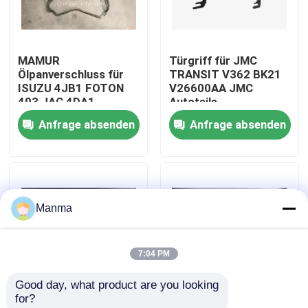
Fabrik-Ausflug
MAMUR
Türgriff für JMC
Ölpanverschluss für
TRANSIT V362 BK21
Qualitätskontrolle
ISUZU 4JB1 FOTON
V26600AA JMC
493 JAC 4DA1 -
Autoteile
Ersatz von
Anfrage absenden
Anfrage absenden
Treten Sie mit uns in Verbindung
hochwertigen
Motorverschlüssen
Fordern Sie ein Zitat
Manma
LKW-Autoteil
7:04 PM
ISUZU Truck Parts
Good day, what product are you looking 
for?
Isuzu Engine Parts
Hochleistungs-
MAMUR