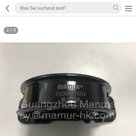
2
/
4