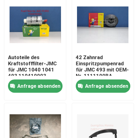
Autoteile des
42 Zahnrad
Kraftstofffilter-JMC
Einspritzpumpenrad
für JMC 1040 1041
für JMC 493 mit OEM-
493 110410003
Nr. 1111100BA
CN3C15 9B328BA
Anfrage absenden
Anfrage absenden
Haus
Produkte
Über uns