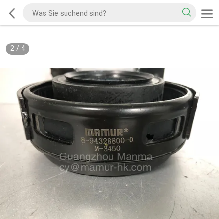
2
/
4