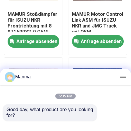
MAMUR Stoßdämpfer
MAMUR Motor Control
Fabrik-Ausflug
für ISUZU NKR
Link ASM für ISUZU
Frontrichtung mit 8-
NKR und JMC Truck
97160082-0 OEM-
mit OEM-
Qualitätskontrolle
Nummer ISUZU
Kompatibilität
Anfrage absenden
Anfrage absenden
Chassis Teile
Treten Sie mit uns in Verbindung
Fordern Sie ein Zitat
Manma
LKW-Autoteil
5:35 PM
ISUZU Truck Parts
Good day, what product are you looking 
for?
MAMUR Relais-
Hinterachs-
Schalthebel für ISUZU
Knotenpunkt-
Isuzu Engine Parts
NKR und JAC 1040 mit
Innenlager für ISUZU