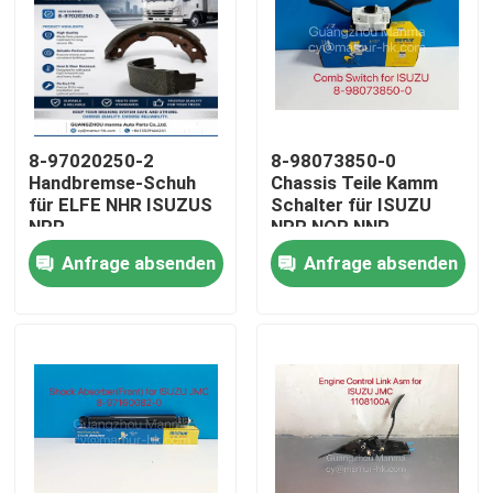
8-97020250-2
8-98073850-0
Handbremse-Schuh
Chassis Teile Kamm
für ELFE NHR ISUZUS
Schalter für ISUZU
NPR
NPR NQR NNR
Anfrage absenden
Anfrage absenden
Haus
Produkte
Über uns