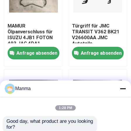
Fabrik-Ausflug
MAMUR
Türgriff für JMC
Ölpanverschluss für
TRANSIT V362 BK21
Qualitätskontrolle
ISUZU 4JB1 FOTON
V26600AA JMC
493 JAC 4DA1 -
Autoteile
Ersatz von
Anfrage absenden
Anfrage absenden
Treten Sie mit uns in Verbindung
hochwertigen
Motorverschlüssen
Fordern Sie ein Zitat
Manma
LKW-Autoteil
1:28 PM
ISUZU Truck Parts
Good day, what product are you looking 
for?
Isuzu Engine Parts
Hochleistungs-
MAMUR