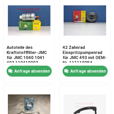
Autoteile des
42 Zahnrad
Kraftstofffilter-JMC
Einspritzpumpenrad
für JMC 1040 1041
für JMC 493 mit OEM-
493 110410003
Nr. 1111100BA
CN3C15 9B328BA
Anfrage absenden
Anfrage absenden
Haus
Produkte
Über uns