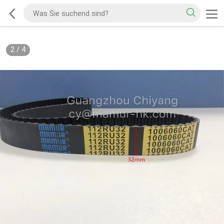
2
/
4